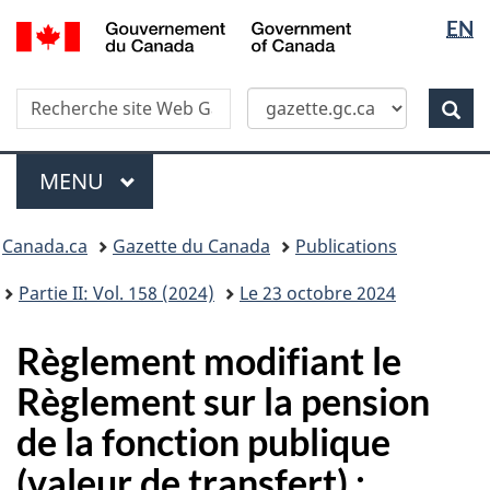
Sélectio
/
EN
Skip
Passer
Government
de
to
à
of
main
la
la
Canada
Recherche
Recherche
content
version
Rec
langue
dans
HTML
site
simplifiée
Menu
Web
MENU
PRINCIPAL
Vous
Canada.ca
Gazette du Canada
Publications
�tes
ici
Partie II: Vol. 158 (2024)
Le 23 octobre 2024
:
Règlement modifiant le
Règlement sur la pension
de la fonction publique
(valeur de transfert) :