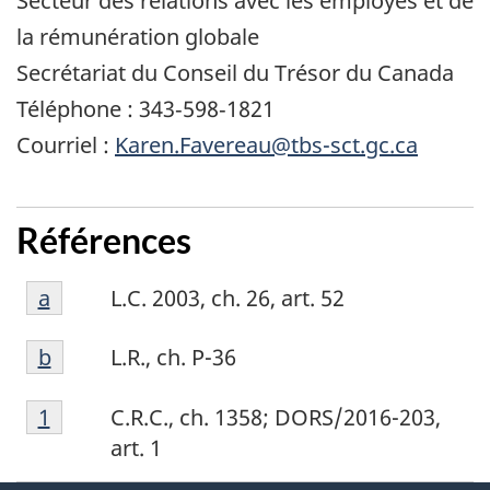
Secteur des relations avec les employés et de
la rémunération globale
Secrétariat du Conseil du Trésor du Canada
Téléphone : 343‑598‑1821
Courriel :
Karen.Favereau@tbs-sct.gc.ca
Références
Référence
Retour à la référence de la note de bas de p
a
L.C. 2003, ch. 26, art. 52
a
Référence
Retour à la référence de la note de bas de p
b
L.R., ch. P-36
b
Référence
Retour à la référence de la note de bas de p
1
C.R.C., ch. 1358; DORS/2016-203,
1
art. 1