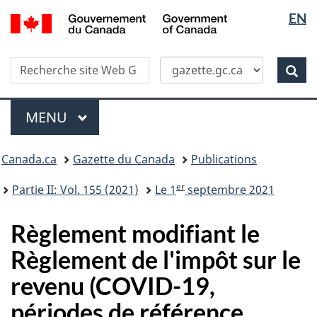
Sélectio
/
EN
Skip
Passer
Government
de
to
à
of
main
la
la
Canada
Recherche
Recherche
content
version
Rec
langue
dans
HTML
site
simplifiée
Menu
Web
MENU
PRINCIPAL
Vous
Canada.ca
Gazette du Canada
Publications
�tes
ici
er
Partie II: Vol. 155 (2021)
Le 1
septembre 2021
:
Règlement modifiant le
Règlement de l'impôt sur le
revenu (COVID-19,
périodes de référence