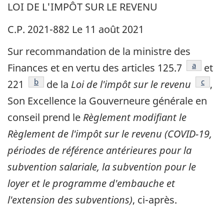
LOI DE L'IMPÔT SUR LE REVENU
C.P. 2021-882 Le 11 août 2021
Sur recommandation de la ministre des
référenc
a
Finances et en vertu des articles 125.7
et
référence
b
référe
c
221
de la
Loi de l'impôt sur le revenu
,
Son Excellence la Gouverneure générale en
conseil prend le
Règlement modifiant le
Règlement de l'impôt sur le revenu (COVID-19,
périodes de référence antérieures pour la
subvention salariale, la subvention pour le
loyer et le programme d'embauche et
l'extension des subventions)
, ci-après.