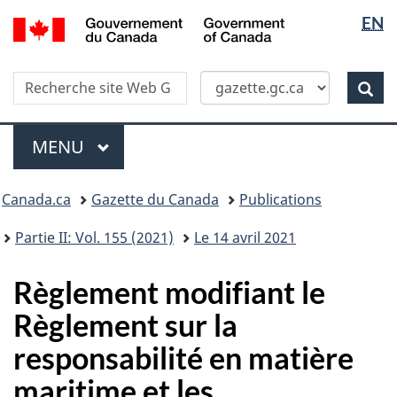
Sélectio
/
EN
Skip
Passer
Government
de
to
à
of
main
la
la
Canada
Recherche
Recherche
content
version
Rec
langue
dans
HTML
site
simplifiée
Menu
Web
MENU
PRINCIPAL
Vous
Canada.ca
Gazette du Canada
Publications
�tes
ici
Partie II: Vol. 155 (2021)
Le 14 avril 2021
:
Règlement modifiant le
Règlement sur la
responsabilité en matière
maritime et les