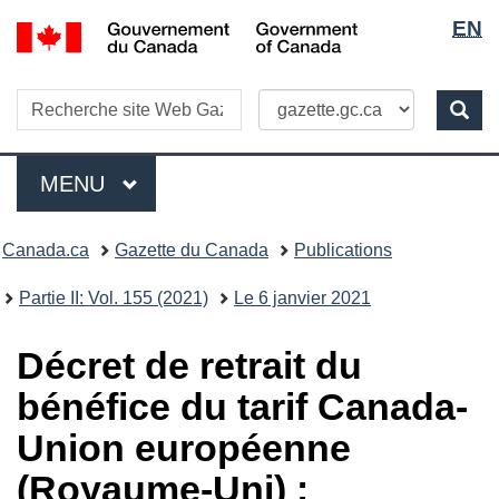
Sélecti
/
EN
Skip
Passer
Government
de
to
à
of
main
la
la
Recherche
Canada
Recherche
content
version
Rec
langue
dans
HTML
site
simplifiée
Menu
Web
MENU
PRINCIPAL
Vous
Canada.ca
Gazette du Canada
Publications
�tes
ici
Partie II: Vol. 155 (2021)
Le 6 janvier 2021
:
Décret de retrait du
bénéfice du tarif Canada-
Union européenne
(Royaume-Uni) :