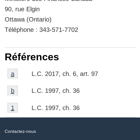
90, rue Elgin
Ottawa (Ontario)
Téléphone : 343‑571‑7702
Références
Référence
Mène à l'appel de note
a
L.C. 2017, ch. 6, art. 97
a
Référence
Mène à l'appel de note
b
L.C. 1997, ch. 36
b
Référence
Mène à l'appel de note
1
L.C. 1997, ch. 36
1
Au
Contactez-nous
sujet