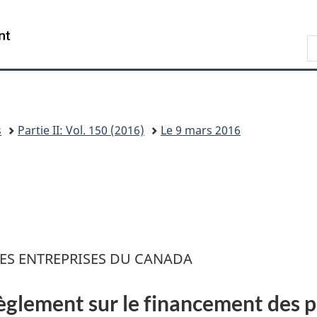
Skip
Skip
Passer
to
to
à
/
R
main
"About
la
Government
d
content
this
version
of
s
site"
HTML
Canada
W
simplifiée
s
Partie II: Vol. 150 (2016)
Le 9 mars 2016
TES ENTREPRISES DU CANADA
glement sur le financement des p