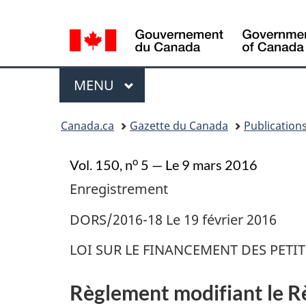
Sélection
de
la
Menu
langue
MENU
PRINCIPAL
Vous
Canada.ca
Gazette du Canada
Publication
�tes
ici
o
Vol. 150, n
5 — Le 9 mars 2016
:
Enregistrement
DORS/2016-18 Le 19 février 2016
LOI SUR LE FINANCEMENT DES PETI
Règlement modifiant le Rè