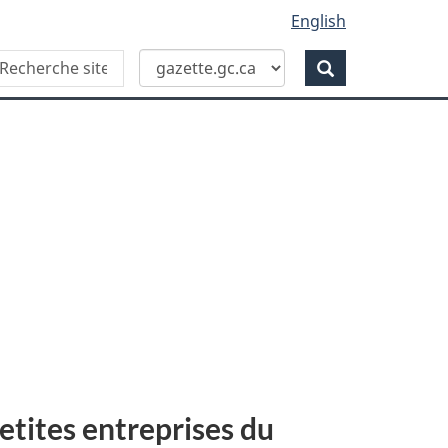
English
Recherche
echerche
Recherche
ans
ite
eb
etites entreprises du