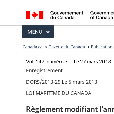
Sélection
de
la
Menu
langue
MENU
PRINCIPAL
Vous
Canada.ca
Gazette du Canada
Publication
�tes
ici
Vol. 147, numéro 7 — Le 27 mars 2013
:
Enregistrement
DORS/2013-29 Le 5 mars 2013
LOI MARITIME DU CANADA
Règlement modifiant l’an