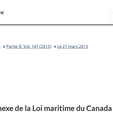
Skip
Skip
Passer
to
to
à
/
R
main
"About
la
Government
d
content
this
version
of
s
site"
HTML
Canada
W
simplifiée
s
Partie II: Vol. 147 (2013)
Le 27 mars 2013
nexe de la Loi maritime du Canada