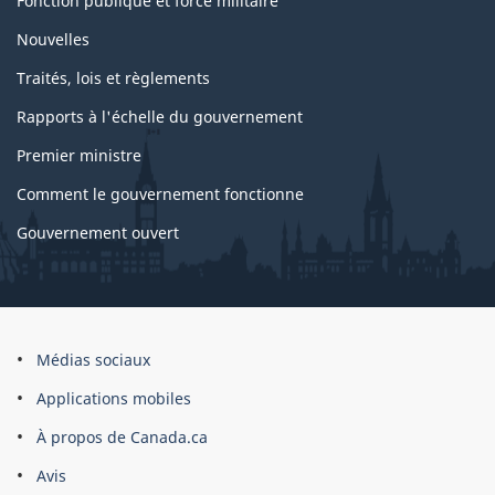
Fonction publique et force militaire
gouvernement
Nouvelles
Traités, lois et règlements
Rapports à l'échelle du gouvernement
Premier ministre
Comment le gouvernement fonctionne
Gouvernement ouvert
À
Médias sociaux
propos
Applications mobiles
du
À propos de Canada.ca
site
Avis