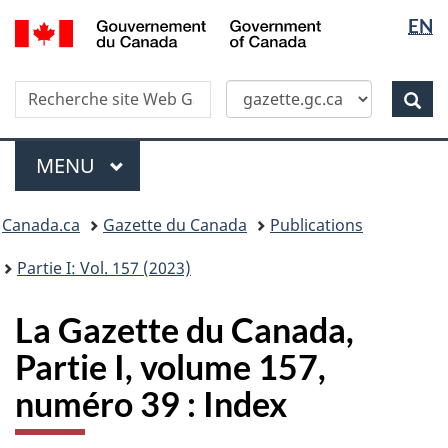
Sélectio
/
EN
Skip
Passer
Government
de
to
à
of
main
la
la
Canada
Recherche
Recherche
content
version
Rec
langue
dans
HTML
site
simplifiée
Menu
Web
MENU
PRINCIPAL
Vous
Canada.ca
Gazette du Canada
Publications
�tes
ici
Partie I: Vol. 157 (2023)
:
La Gazette du Canada,
Partie I, volume 157,
numéro 39 : Index