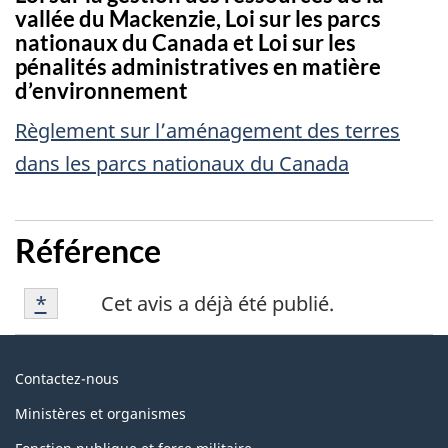
vallée du Mackenzie, Loi sur les parcs
nationaux du Canada et Loi sur les
pénalités administratives en matière
d’environnement
Règlement sur l’aménagement des terres
dans les parcs nationaux du Canada
Référence
Référence
Retour à la référence de la note de bas de p
*
Cet avis a déjà été publié.
*
Au
Contactez-nous
sujet
Ministères et organismes
du