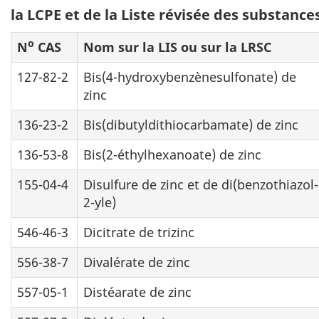
la LCPE et de la Liste révisée des substanc
o
N
CAS
Nom sur la LIS ou sur la LRSC
127-82-2
Bis(4-hydroxybenzènesulfonate) de
zinc
136-23-2
Bis(dibutyldithiocarbamate) de zinc
136-53-8
Bis(2-éthylhexanoate) de zinc
155-04-4
Disulfure de zinc et de di(benzothiazol-
2-yle)
546-46-3
Dicitrate de trizinc
556-38-7
Divalérate de zinc
557-05-1
Distéarate de zinc