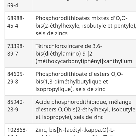
69-4
68988-
Phosphorodithioates mixtes d'O,O-
45-4
bis(2-éthylhexyle, isobutyle et pentyle)
sels de zincs
73398-
Tétrachlorozincare de 3,6-
89-7
bis(diéthylamino)-9-[2-
(méthoxycarbonyl)phényl]xanthylium
84605-
Phosphorodithioate d'esters O,O-
29-8
bis(1,3-diméthylbutylique et
isopropylique), sels de zinc
85940-
Acide phosphorodithioïque, mélange
28-9
d'esters O,Obis(2-éthylhexyl, isobutyle
et isopropyle), sels de zinc
102868-
Zinc, bis[N-(acétyl-.kappa.O)-L-