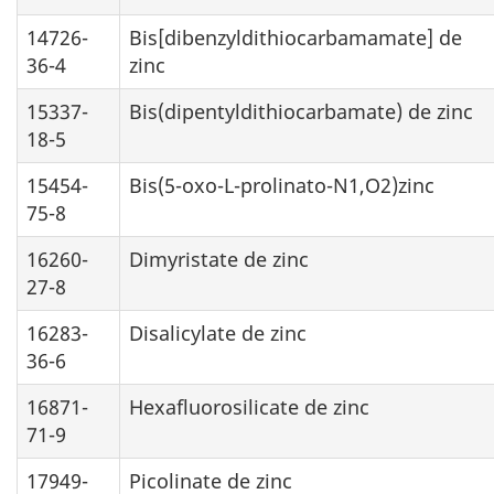
14726-
Bis[dibenzyldithiocarbamamate] de
36-4
zinc
15337-
Bis(dipentyldithiocarbamate) de zinc
18-5
15454-
Bis(5-oxo-L-prolinato-N1,O2)zinc
75-8
16260-
Dimyristate de zinc
27-8
16283-
Disalicylate de zinc
36-6
16871-
Hexafluorosilicate de zinc
71-9
17949-
Picolinate de zinc