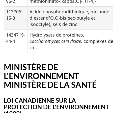
96-2
méthioninato-.kappa.O]-, (T-4)-
113706-
Acide phosphorodithioïque, mélange
15-3
d'ester d'O,O-bis(sec-butyle et
isooctyle), sels de zinc
1434719-
Hydrolysats de protéines,
44-4
Saccharomyces cerevisiae,
complexes d
zinc
MINISTÈRE DE
L'ENVIRONNEMENT
MINISTÈRE DE LA SANTÉ
LOI CANADIENNE SUR LA
PROTECTION DE L'ENVIRONNEMENT