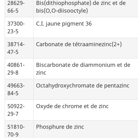
28629-
Bis(dithiophosphate) de zinc et de
66-5
bis(O,O-diisooctyle)
37300-
C.I. jaune pigment 36
23-5
38714-
Carbonate de tétraaminezinc(2+)
47-5
40861-
Biscarbonate de diammonium et de
29-8
zinc
49663-
Octahydroxychromate de pentazinc
84-5
50922-
Oxyde de chrome et de zinc
29-7
51810-
Phosphure de zinc
70-9