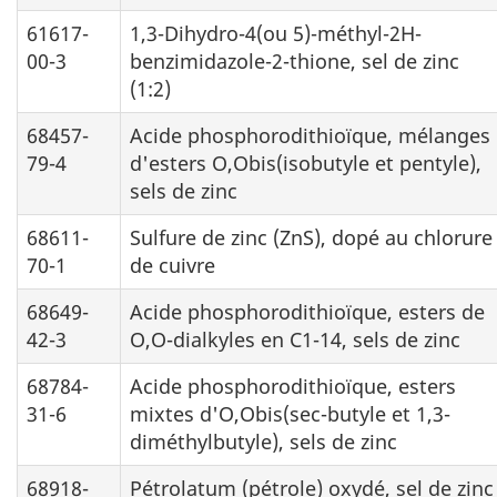
61617-
1,3-Dihydro-4(ou 5)-méthyl-2H-
00-3
benzimidazole-2-thione, sel de zinc
(1:2)
68457-
Acide phosphorodithioïque, mélanges
79-4
d'esters O,Obis(isobutyle et pentyle),
sels de zinc
68611-
Sulfure de zinc (ZnS), dopé au chlorure
70-1
de cuivre
68649-
Acide phosphorodithioïque, esters de
42-3
O,O-dialkyles en C1-14, sels de zinc
68784-
Acide phosphorodithioïque, esters
31-6
mixtes d'O,Obis(sec-butyle et 1,3-
diméthylbutyle), sels de zinc
68918-
Pétrolatum (pétrole) oxydé, sel de zinc