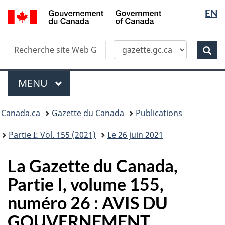
Sélectio
/
EN
Skip
Passer
Government
de
to
à
of
main
la
la
Canada
Recherche
Recherche
content
version
Rec
langue
dans
HTML
site
simplifiée
Menu
Web
MENU
PRINCIPAL
Vous
Canada.ca
Gazette du Canada
Publications
�tes
ici
Partie I: Vol. 155 (2021)
Le 26 juin 2021
:
La Gazette du Canada,
Partie I, volume 155,
numéro 26 : AVIS DU
GOUVERNEMENT