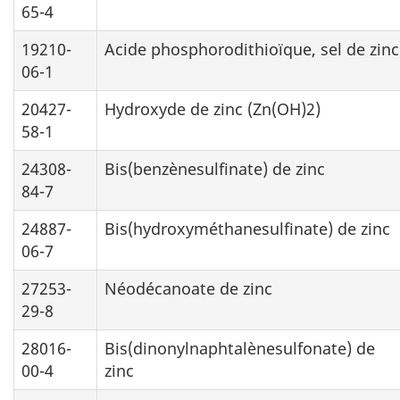
65-4
19210-
Acide phosphorodithioïque, sel de zinc
06-1
20427-
Hydroxyde de zinc (Zn(OH)2)
58-1
24308-
Bis(benzènesulfinate) de zinc
84-7
24887-
Bis(hydroxyméthanesulfinate) de zinc
06-7
27253-
Néodécanoate de zinc
29-8
28016-
Bis(dinonylnaphtalènesulfonate) de
00-4
zinc