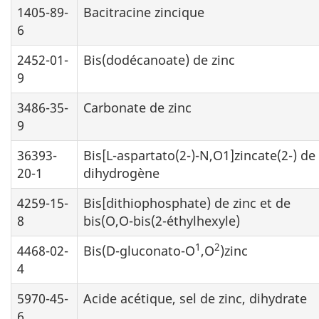
1405-89-
Bacitracine zincique
6
2452-01-
Bis(dodécanoate) de zinc
9
3486-35-
Carbonate de zinc
9
36393-
Bis[L-aspartato(2-)-N,O1]zincate(2-) de
20-1
dihydrogène
4259-15-
Bis[dithiophosphate) de zinc et de
8
bis(O,O-bis(2-éthylhexyle)
1
2
4468-02-
Bis(D-gluconato-O
,O
)zinc
4
5970-45-
Acide acétique, sel de zinc, dihydrate
6