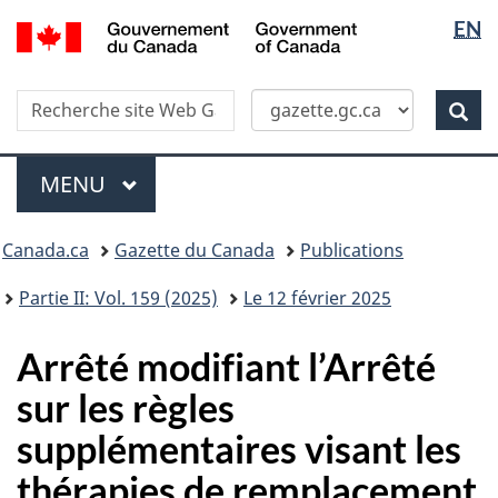
Sélectio
/
EN
Skip
Passer
Government
de
to
à
of
main
la
la
Canada
Recherche
Recherche
content
version
Rec
langue
dans
HTML
site
simplifiée
Menu
Web
MENU
PRINCIPAL
Vous
Canada.ca
Gazette du Canada
Publications
�tes
ici
Partie II: Vol. 159 (2025)
Le 12 février 2025
:
Arrêté modifiant l’Arrêté
sur les règles
supplémentaires visant les
thérapies de remplacement