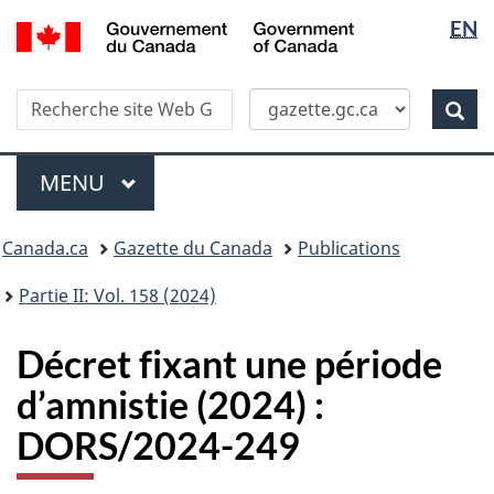
Sélectio
/
EN
Skip
Passer
Government
de
to
à
of
main
la
la
Canada
Recherche
Recherche
content
version
Rec
langue
dans
HTML
site
simplifiée
Menu
Web
MENU
PRINCIPAL
Vous
Canada.ca
Gazette du Canada
Publications
�tes
ici
Partie II: Vol. 158 (2024)
:
Décret fixant une période
d’amnistie (2024) :
DORS/2024-249