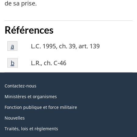
de sa prise.
Références
Référence
Retour à la référence de la note de bas de p
a
L.C. 1995, ch. 39, art. 139
a
Référence
Retour à la référence de la note de bas de p
b
L.R., ch. C-46
b
Au
Contactez-nous
sujet
Ministères et organismes
du
Fonction publique et force militaire
gouvernement
Nouvelles
Traités, lois et règlements