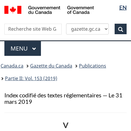
Sélectio
/
EN
Skip
Passer
Government
de
to
à
of
main
la
la
Canada
Recherche
Recherche
content
version
Rec
langue
dans
HTML
site
simplifiée
Menu
Web
MENU
PRINCIPAL
Vous
Canada.ca
Gazette du Canada
Publications
�tes
ici
Partie II: Vol. 153 (2019)
:
Index codifié des textes réglementaires — Le 31
mars 2019
V