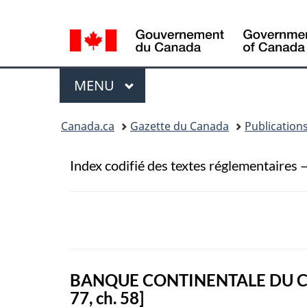
Sélection
de
la
Menu
langue
MENU
PRINCIPAL
Vous
Canada.ca
Gazette du Canada
Publication
�tes
ici
Index codifié des textes réglementaires 
:
BANQUE CONTINENTALE DU CA
77, ch. 58]