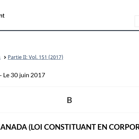
Skip
Skip
Passer
to
to
à
/
R
main
"About
la
Government
d
content
this
version
of
s
site"
HTML
Canada
W
simplifiée
s
Partie II: Vol. 151 (2017)
— Le 30 juin 2017
B
NADA (LOI CONSTITUANT EN CORPORATI