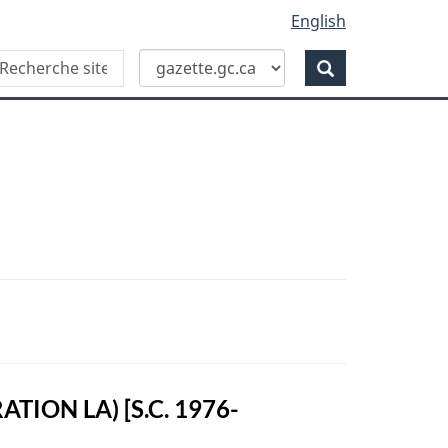
English
Recherche
echerche
Recherche
ans
ite
eb
ON LA) [S.C. 1976-