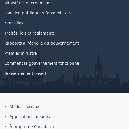
Ministères et organismes
du
Fonction publique et force militaire
gouvernement
Nouvelles
Traités, lois et règlements
Rapports à l'échelle du gouvernement
Premier ministre
Comment le gouvernement fonctionne
Gouvernement ouvert
À
Médias sociaux
propos
Applications mobiles
du
À propos de Canada.ca