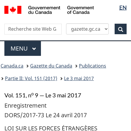
Sélectio
/
EN
Skip
Passer
Government
de
to
à
of
main
la
la
Canada
Recherche
Recherche
content
version
Rec
langue
dans
HTML
site
simplifiée
Menu
Web
MENU
PRINCIPAL
Vous
Canada.ca
Gazette du Canada
Publications
�tes
ici
Partie II: Vol. 151 (2017)
Le 3 mai 2017
:
o
Vol. 151, n
9 — Le 3 mai 2017
Enregistrement
DORS/2017-73 Le 24 avril 2017
LOI SUR LES FORCES ÉTRANGÈRES