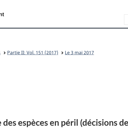
Skip
Skip
Passer
to
to
à
/
R
main
"About
la
Government
d
content
this
version
of
s
site"
HTML
Canada
W
simplifiée
s
Partie II: Vol. 151 (2017)
Le 3 mai 2017
 des espèces en péril (décisions de