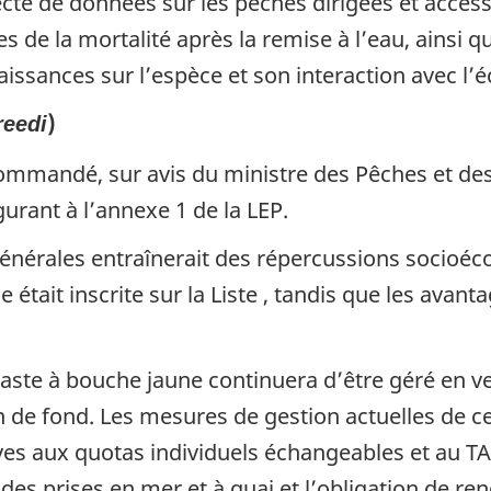
ecte de données sur les pêches dirigées et accesso
es de la mortalité après la remise à l’eau, ainsi
issances sur l’espèce et son interaction avec l’
)
reedi
ommandé, sur avis du ministre des Pêches et des 
gurant à l’annexe 1 de la LEP.
générales entraînerait des répercussions socioé
e était inscrite sur la Liste , tandis que les ava
 sébaste à bouche jaune continuera d’être géré en v
n de fond. Les mesures de gestion actuelles de 
ves aux quotas individuels échangeables et au TAC
des prises en mer et à quai et l’obligation de r