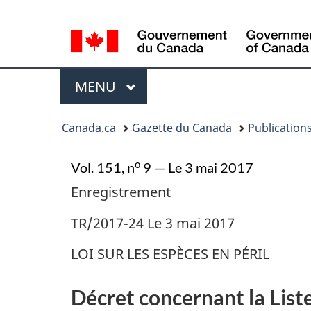
Sélection
de
la
Menu
langue
MENU
PRINCIPAL
Vous
Canada.ca
Gazette du Canada
Publication
�tes
ici
o
Vol. 151, n
9 — Le 3 mai 2017
:
Enregistrement
TR/2017-24 Le 3 mai 2017
LOI SUR LES ESPÈCES EN PÉRIL
Décret concernant la Liste