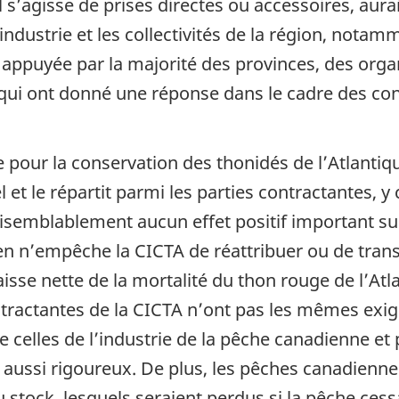
l s’agisse de prises directes ou accessoires, aur
ndustrie et les collectivités de la région, not
é appuyée par la majorité des provinces, des org
 qui ont donné une réponse dans le cadre des con
our la conservation des thonidés de l’Atlantiq
 et le répartit parmi les parties contractantes, y
vraisemblablement aucun effet positif important s
en n’empêche la CICTA de réattribuer ou de trans
baisse nette de la mortalité du thon rouge de l’Atl
tractantes de la CICTA n’ont pas les mêmes exi
e celles de l’industrie de la pêche canadienne et
vi aussi rigoureux. De plus, les pêches canadienn
stock, lesquels seraient perdus si la pêche cessa