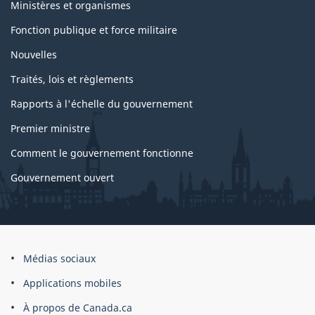
Ministères et organismes
du
Fonction publique et force militaire
gouvernement
Nouvelles
Traités, lois et règlements
Rapports à l'échelle du gouvernement
Premier ministre
Comment le gouvernement fonctionne
Gouvernement ouvert
À
Médias sociaux
propos
Applications mobiles
du
À propos de Canada.ca