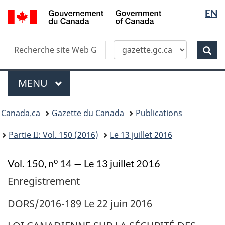
Sélectio
/
EN
Skip
Passer
Government
de
to
à
of
main
la
la
Canada
Recherche
Recherche
content
version
Rec
langue
dans
HTML
site
simplifiée
Menu
Web
MENU
PRINCIPAL
Vous
Canada.ca
Gazette du Canada
Publications
�tes
ici
Partie II: Vol. 150 (2016)
Le 13 juillet 2016
:
o
Vol. 150, n
14 — Le 13 juillet 2016
Enregistrement
DORS/2016-189 Le 22 juin 2016