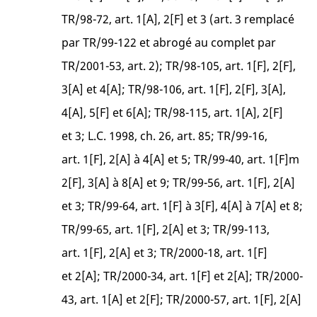
TR/98-72, art. 1[A], 2[F] et 3 (art. 3 remplacé
par TR/99-122 et abrogé au complet par
TR/2001-53, art. 2); TR/98-105, art. 1[F], 2[F],
3[A] et 4[A]; TR/98-106, art. 1[F], 2[F], 3[A],
4[A], 5[F] et 6[A]; TR/98-115, art. 1[A], 2[F]
et 3; L.C. 1998, ch. 26, art. 85; TR/99-16,
art. 1[F], 2[A] à 4[A] et 5; TR/99-40, art. 1[F]m
2[F], 3[A] à 8[A] et 9; TR/99-56, art. 1[F], 2[A]
et 3; TR/99-64, art. 1[F] à 3[F], 4[A] à 7[A] et 8;
TR/99-65, art. 1[F], 2[A] et 3; TR/99-113,
art. 1[F], 2[A] et 3; TR/2000-18, art. 1[F]
et 2[A]; TR/2000-34, art. 1[F] et 2[A]; TR/2000-
43, art. 1[A] et 2[F]; TR/2000-57, art. 1[F], 2[A]