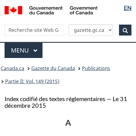
Sélectio
/
EN
Skip
Passer
Government
de
to
à
of
main
la
la
Canada
Recherche
Recherche
content
version
Rec
langue
dans
HTML
site
simplifiée
Menu
Web
MENU
PRINCIPAL
Vous
Canada.ca
Gazette du Canada
Publications
�tes
ici
Partie II: Vol. 149 (2015)
:
Index codifié des textes réglementaires — Le 31
décembre 2015
A