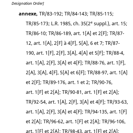
Designation Order]
annexe,
TR/83-192; TR/84-143; TR/85-115;
e
TR/85-173; L.R. 1985, ch. 35(2
suppl.), art. 15;
TR/86-10; TR/86-189, art. 1[A] et 2[F]; TR/87-
12, art. 1[A], 2[F] à 4[F], 5[A], 6 et 7; TR/87-
190, art. 1[F], 2[F], 3[A], 4[A] et 5[F]; TR/88-4,
art. 1[A], 2[F], 3[A] et 4[F]; TR/88-76, art. 1[F],
2[A], 3[A], 4[F], 5[A] et 6[F]; TR/88-97, art. 1[A]
et 2[F]; TR/89-176, art. 1 et 2; TR/90-76,
art. 1[F] et 2[A]; TR/90-81, art. 1[F] et 2[A];
TR/92-54, art. 1[A], 2[F], 3[A] et 4[F]; TR/93-63,
art. 1[A], 2[F], 3[A] et 4[F]; TR/94-135, art. 1[F]
et 2[A]; TR/96-62, art. 1[F] et 2[A]; TR/96-106,
art. 1[F] et 2[A]; TR/98-43, art. 1[F] et 2[A];