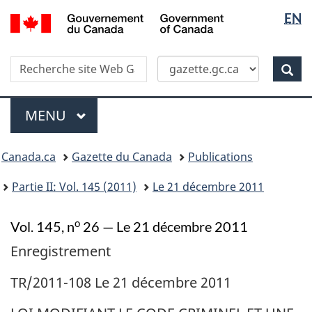
Sélectio
/
EN
Skip
Passer
Government
de
to
à
of
main
la
la
Canada
Recherche
Recherche
content
version
Rec
langue
dans
HTML
site
simplifiée
Menu
Web
MENU
PRINCIPAL
Vous
Canada.ca
Gazette du Canada
Publications
�tes
ici
Partie II: Vol. 145 (2011)
Le 21 décembre 2011
:
o
Vol. 145, n
26 — Le 21 décembre 2011
Enregistrement
TR/2011-108 Le 21 décembre 2011