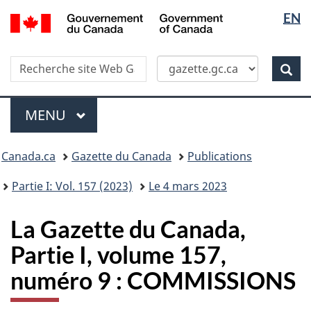
Sélectio
/
EN
Skip
Passer
Government
de
to
à
of
main
la
la
Canada
Recherche
Recherche
content
version
Rec
langue
dans
HTML
site
simplifiée
Menu
Web
MENU
PRINCIPAL
Vous
Canada.ca
Gazette du Canada
Publications
�tes
ici
Partie I: Vol. 157 (2023)
Le 4 mars 2023
:
La Gazette du Canada,
Partie I, volume 157,
numéro 9 : COMMISSIONS