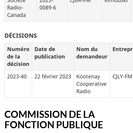
Société
2023-
CJBR-FM
Rimouski
Radio-
0089-6
Canada
DÉCISIONS
Numéro
Date de
Nom du
Entrepr
de la
publication
demandeur
décision
2023-40
22 février 2023
Kootenay
CJLY-FM
Cooperative
Radio
COMMISSION DE LA
FONCTION PUBLIQUE