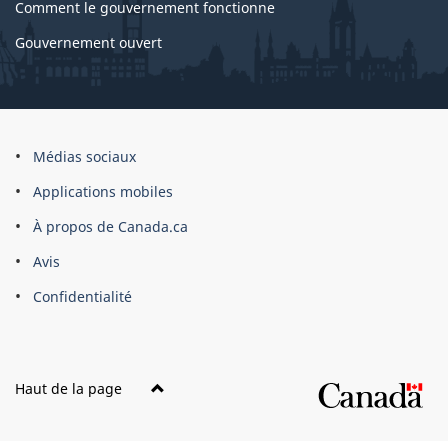
Comment le gouvernement fonctionne
Gouvernement ouvert
À
Médias sociaux
propos
Applications mobiles
du
À propos de Canada.ca
site
Avis
Confidentialité
Haut de la page