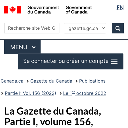
Sélectio
/
EN
Skip
Passer
Government
de
to
à
of
main
la
la
Recherche
Canada
Recherche
content
version
Rec
langue
dans
HTML
site
simplifiée
Menu
Web
MENU
PRINCIPAL
Se connecter ou créer un compte
Vous
Canada.ca
Gazette du Canada
Publications
�tes
ici
er
Partie I: Vol. 156 (2022)
Le 1
octobre 2022
:
La Gazette du Canada,
Partie I, volume 156,