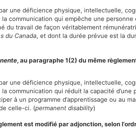
par une déficience physique, intellectuelle, cogn
e la communication qui empêche une personne d’
é du travail de façon véritablement rémunératric
ns du Canada
, et dont la durée prévue est la du
anente
, au paragraphe 1(2) du même règlement,
par une déficience physique, intellectuelle, cogn
 la communication qui réduit la capacité d’une p
ciper à un programme d’apprentissage ou au mar
e celle-ci. (
permanent disability
)
ement est modifié par adjonction, selon l’ordre