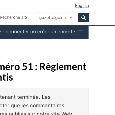
English
Recherche
echerche
Recherche
ans
ite
Se connecter ou créer un compte
eb
uméro 51 : Règlement
ntis
ntenant terminée. Les
noter que les commentaires
es publiés sur notre site Web