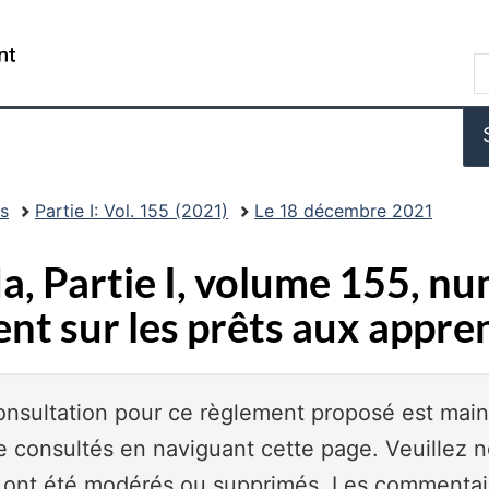
Skip
Skip
Passer
to
to
à
/
R
main
"About
la
Government
d
content
this
version
of
s
site"
HTML
Canada
W
simplifiée
ns
Partie I: Vol. 155 (2021)
Le 18 décembre 2021
a, Partie I, volume 155, n
nt sur les prêts aux appre
consultation pour ce règlement proposé est mai
 consultés en naviguant cette page. Veuillez 
 ont été modérés ou supprimés. Les commentair