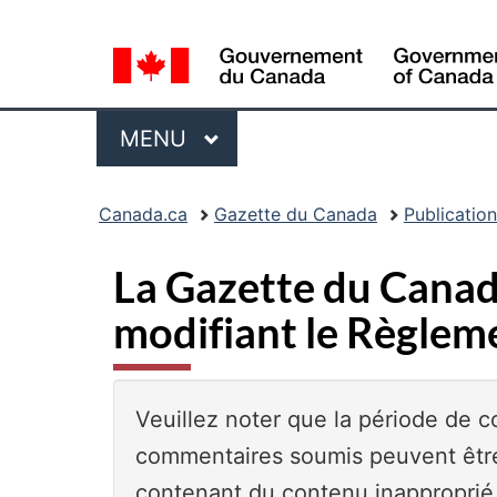
Sélection
de
la
Menu
langue
MENU
PRINCIPAL
Vous
Canada.ca
Gazette du Canada
Publicatio
�tes
ici
La Gazette du Canad
:
modifiant le Règleme
Veuillez noter que la période de 
commentaires soumis peuvent être
contenant du contenu inapproprié