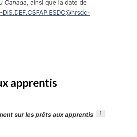
du Canada
, ainsi que la date de
-DIS.DEF.CSFAP.ESDC@hrsdc-
ux apprentis
référence
1
ent sur les prêts aux apprentis