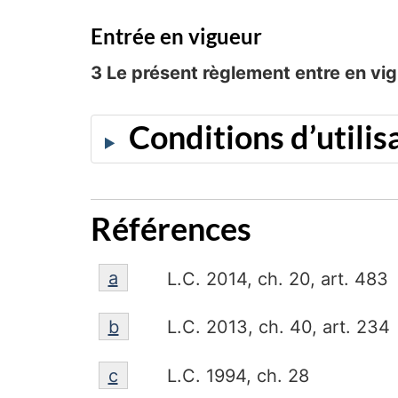
Entrée en vigueur
3 Le présent règlement entre en vig
Références
Référence
Mène à l'appel de note
a
L.C. 2014, ch. 20, art. 483
a
Référence
Mène à l'appel de note
b
L.C. 2013, ch. 40, art. 234
b
Référence
Mène à l'appel de note
c
L.C. 1994, ch. 28
c