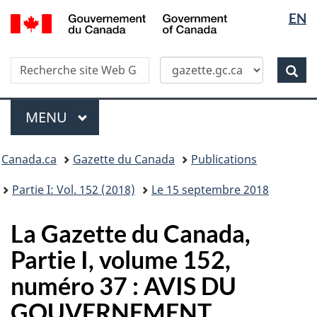
Sélectio
/
EN
Skip
Passer
Government
de
to
à
of
main
la
la
Canada
Recherche
Recherche
content
version
Rec
langue
dans
HTML
site
simplifiée
Menu
Web
MENU
PRINCIPAL
Vous
Canada.ca
Gazette du Canada
Publications
�tes
ici
Partie I: Vol. 152 (2018)
Le 15 septembre 2018
:
La Gazette du Canada,
Partie I, volume 152,
numéro 37 : AVIS DU
GOUVERNEMENT