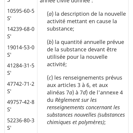
année civile donnée :
10595-60-5
(
a
) la description de la nouvelle
S′
activité mettant en cause la
substance;
14239-68-0
S′
(
b
) la quantité annuelle prévue
19014-53-0
de la substance devant être
S′
utilisée pour la nouvelle
activité;
41284-31-5
S′
(
c
) les renseignements prévus
47742-71-2
aux articles 3 à 6, et aux
S′
alinéas 7
a
) à 7
d
) de l'annexe 4
du
Règlement sur les
49757-42-8
renseignements concernant les
S′
substances nouvelles (substances
52236-80-3
chimiques et polymères)
;
S′