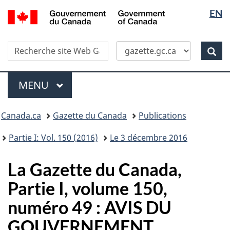
Sélectio
/
EN
Skip
Passer
Government
de
to
à
of
main
la
la
Canada
Recherche
Recherche
content
version
Rec
langue
dans
HTML
site
simplifiée
Menu
Web
MENU
PRINCIPAL
Vous
Canada.ca
Gazette du Canada
Publications
�tes
ici
Partie I: Vol. 150 (2016)
Le 3 décembre 2016
:
La Gazette du Canada,
Partie I, volume 150,
numéro 49 : AVIS DU
GOUVERNEMENT