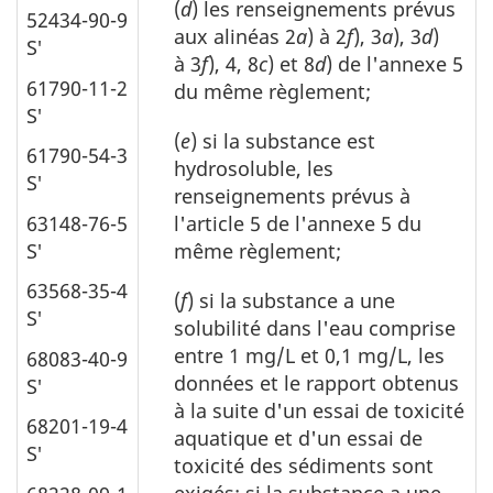
(
d
) les renseignements prévus
52434-90-9
aux alinéas 2
a
) à 2
f
), 3
a
), 3
d
)
S′
à 3
f
), 4, 8
c
) et 8
d
) de l'annexe 5
61790-11-2
du même règlement;
S′
(
e
) si la substance est
61790-54-3
hydrosoluble, les
S′
renseignements prévus à
63148-76-5
l'article 5 de l'annexe 5 du
S′
même règlement;
63568-35-4
(
f
) si la substance a une
S′
solubilité dans l'eau comprise
entre 1 mg/L et 0,1 mg/L, les
68083-40-9
données et le rapport obtenus
S′
à la suite d'un essai de toxicité
68201-19-4
aquatique et d'un essai de
S′
toxicité des sédiments sont