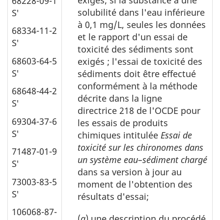
exigés; si la substance a une
68228-09-1
solubilité dans l'eau inférieure
S′
à 0,1 mg/L, seules les données
68334-11-2
et le rapport d'un essai de
S′
toxicité des sédiments sont
68603-64-5
exigés ; l'essai de toxicité des
S′
sédiments doit être effectué
conformément à la méthode
68648-44-2
décrite dans la ligne
S′
directrice 218 de l'OCDE pour
69304-37-6
les essais de produits
S′
chimiques intitulée
Essai de
toxicité sur les chironomes dans
71487-01-9
un système eau–sédiment chargé
S′
dans sa version à jour au
73003-83-5
moment de l'obtention des
S′
résultats d'essai;
106068-87-
(
g
) une description du procédé