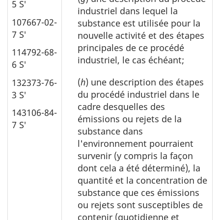
5 S′
industriel dans lequel la
107667-02-
substance est utilisée pour la
7 S′
nouvelle activité et des étapes
principales de ce procédé
114792-68-
industriel, le cas échéant;
6 S′
(
h
) une description des étapes
132373-76-
du procédé industriel dans le
3 S′
cadre desquelles des
143106-84-
émissions ou rejets de la
7 S′
substance dans
l'environnement pourraient
survenir (y compris la façon
dont cela a été déterminé), la
quantité et la concentration de
substance que ces émissions
ou rejets sont susceptibles de
contenir (quotidienne et