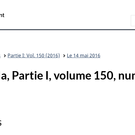
Skip
Skip
Passer
to
to
à
/
R
main
"About
la
Government
d
content
this
version
of
s
site"
HTML
Canada
W
simplifiée
s
Partie I: Vol. 150 (2016)
Le 14 mai 2016
, Partie I, volume 150, nu
S