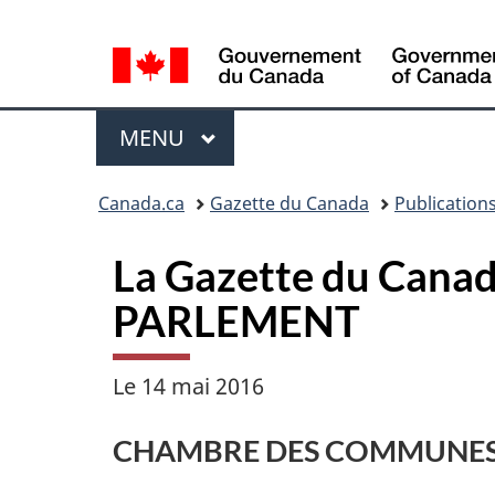
Sélection
de
la
Menu
langue
MENU
PRINCIPAL
Vous
Canada.ca
Gazette du Canada
Publication
�tes
ici
La Gazette du Canada
:
PARLEMENT
Le 14 mai 2016
CHAMBRE DES COMMUNE