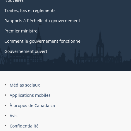
Nouvelles
Traités, lois et règlements
Rapports à l'échelle du gouvernement
Premier ministre
Comment le gouvernement fonctionne
Gouvernement ouvert
À
Médias sociaux
propos
Applications mobiles
du
À propos de Canada.ca
site
Avis
Confidentialité