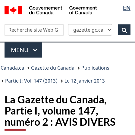
Sélectio
/
EN
Skip
Passer
Government
de
to
à
of
main
la
la
Canada
Recherche
Recherche
content
version
Rec
langue
dans
HTML
site
simplifiée
Menu
Web
MENU
PRINCIPAL
Vous
Canada.ca
Gazette du Canada
Publications
�tes
ici
Partie I: Vol. 147 (2013)
Le 12 janvier 2013
:
La Gazette du Canada,
Partie I, volume 147,
numéro 2 : AVIS DIVERS