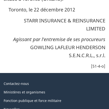
Toronto, le 22 décembre 2012
STARR INSURANCE & REINSURANCE
LIMITED
Agissant par l'entremise de ses procureurs
GOWLING LAFLEUR HENDERSON
S.E.N.C.R.L., s.r.l.
[51-4-o]
Au
Contactez-nous
sujet
Ministères et organismes
du
Fonction publique et force militaire
gouvernement